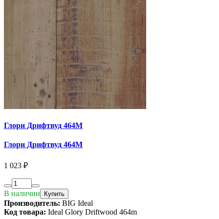
Глори Дрифтвуд 464М
Глори Дрифтвуд 464М
1 023 ₽
В наличии
Купить
Производитель:
BIG Ideal
Код товара:
Ideal Glory Driftwood 464m