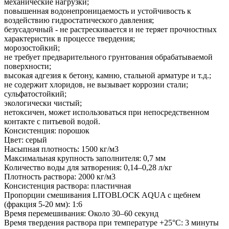
механические нагрузки;
повышенная водонепроницаемость и устойчивость к
воздействию гидростатического давления;
безусадочный - не растрескивается и не теряет прочностных
характеристик в процессе твердения;
морозостойкий;
не требует предварительного грунтования обрабатываемой
поверхности;
высокая адгезия к бетону, камню, стальной арматуре и т.д.;
не содержит хлоридов, не вызывает коррозии стали;
сульфатостойкий;
экологически чистый;
нетоксичен, может использоваться при непосредственном
контакте с питьевой водой.
Консистенция: порошок
Цвет: серый
Насыпная плотность: 1500 кг/м3
Максимальная крупность заполнителя: 0,7 мм
Количество воды для затворения: 0,14–0,28 л/кг
Плотность раствора: 2000 кг/м3
Консистенция раствора: пластичная
Пропорции смешивания LITOBLOCK AQUA c щебнем
(фракция 5-20 мм): 1:6
Время перемешивания: Около 30–60 секунд
Время твердения раствора при температуре +25°С: 3 минуты