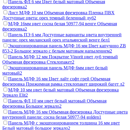
Панель ФЛ 6 мм Цвет белый матовый Объемная
фрезеровка
2
Лист МДФ 10 мм Объемная фрезеровка Пленка ПВХ
Доступные цвета: орех темный беленный дуб
2
МДФ 16мм цвет сосна белая 50977-94 венге Объемная
фрезеровка
2
Панель ПЭ 6 мм Доступные варианты цвета внутренней
панели: орех миланский орех итальянский венге бел
1
Экошпонированная панель МДФ 16 мм Цвет капучино ZB
853-2 Большое зеркало с белым матовым напылением
2
Панель МДФ 12 мм Покрытие Vinorit цвет дуб темный
Объемная фрезеровка Стеклопакет
2
Экошпонированная панель МДФ 6мм цвет белый
матовый
2
Панель МДФ 16 мм Цвет лайт софт грей Объемная
фрезеровка Прижимная рамка стеклопакет широкий багет л
2
МДФ 10 мм цвет белый матовый Объемная фрезеровка
Зеркало Elit
2
Панель ФЛ 10 мм цвет белый матовый Объемная
фрезеровка Большое зеркало
2
Панель МДФ 16 мм Объемная фрезеровка Доступные цвета
внутренней панели: сосна белая 50977-94 golden
1
Панель МДФ с экошпонированием толщина 16 мм цвет
Белый матовый большое зеркало
2