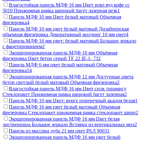
Влагостойкая панель МДФ 16 мм Цвет роял вуд кофе сс
5010 Прижимная рамка широкий багет лазерная резк
1
Панель МДФ 10 мм Цвет белый матовый Объемная
фрезеровка
4
Панель МДФ 10 мм цвет белый матовый Дизайнерская
объемная фрезеровка Декоративный молдинг 10 мм цвет
4
Панель МДФ 16 мм цвет: белый матовый Большое зеркало
с фацетированием
2
Экошпонированная панель МДФ 10 мм Объёмная
фрезеровка Цвет бетон серый TF 22 IE-1- 73
2
Панель МДФ 6 мм цвет белый матовый Объемная
фрезеровка
14
Экошпонированная панель МДФ 12 мм Доступные цвета
бетон светлый белый матовый Объемная фрезеровка
2
Влагостойкая панель МДФ 16 мм Цвет силк тирамису
Стеклопакет Прижимная рамка широкий багет лазерная
2
Панель МДФ 10 мм Цвет: венге поперечный акация белая
1
Панель МДФ 16 мм цвет белый матовый Объемная
фрезеровка Стеклопакет прижимная рамка стеклопакет широ
2
Экошпонированная панель МДФ 16 мм Цвет белая
лиственница Большое зеркало Вставки из вертикальных мол
2
Панель из массива дуба 21 мм цвет РАЛ 9003
1
Экошпонированная панель МДФ 16 мм цвет белый