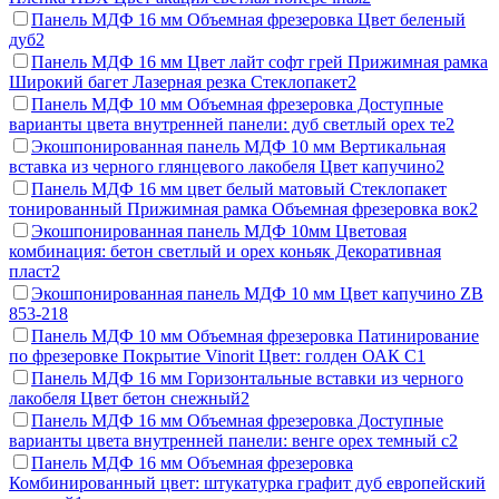
Панель МДФ 16 мм Объемная фрезеровка Цвет беленый
дуб
2
Панель МДФ 16 мм Цвет лайт софт грей Прижимная рамка
Широкий багет Лазерная резка Стеклопакет
2
Панель МДФ 10 мм Объемная фрезеровка Доступные
варианты цвета внутренней панели: дуб светлый орех те
2
Экошпонированная панель МДФ 10 мм Вертикальная
вставка из черного глянцевого лакобеля Цвет капучино
2
Панель МДФ 16 мм цвет белый матовый Стеклопакет
тонированный Прижимная рамка Объемная фрезеровка вок
2
Экошпонированная панель МДФ 10мм Цветовая
комбинация: бетон светлый и орех коньяк Декоративная
пласт
2
Экошпонированная панель МДФ 10 мм Цвет капучино ZB
853-2
18
Панель МДФ 10 мм Объемная фрезеровка Патинирование
по фрезеровке Покрытие Vinorit Цвет: голден ОАК С
1
Панель МДФ 16 мм Горизонтальные вставки из черного
лакобеля Цвет бетон снежный
2
Панель МДФ 16 мм Объемная фрезеровка Доступные
варианты цвета внутренней панели: венге орех темный с
2
Панель МДФ 16 мм Объемная фрезеровка
Комбинированный цвет: штукатурка графит дуб европейский