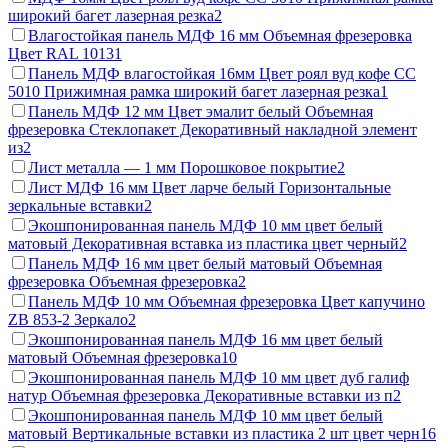
широкий багет лазерная резка
2
Влагостойкая панель МДФ 16 мм Объемная фрезеровка
Цвет RAL 1013
1
Панель МДФ влагостойкая 16мм Цвет роял вуд кофе СС
5010 Прижимная рамка широкий багет лазерная резка
1
Панель МДФ 12 мм Цвет эмалит белый Объемная
фрезеровка Стеклопакет Декоративный накладной элемент
из
2
Лист металла — 1 мм Порошковое покрытие
2
Лист МДФ 16 мм Цвет ларче белый Горизонтальные
зеркальные вставки
2
Экошпонированная панель МДФ 10 мм цвет белый
матовый Декоративная вставка из пластика цвет черный
2
Панель МДФ 16 мм цвет белый матовый Объемная
фрезеровка Объемная фрезеровка
2
Панель МДФ 10 мм Объемная фрезеровка Цвет капучино
ZB 853-2 Зеркало
2
Экошпонированная панель МДФ 16 мм цвет белый
матовый Объемная фрезеровка
10
Экошпонированная панель МДФ 10 мм цвет дуб галиф
натур Объемная фрезеровка Декоративные вставки из п
2
Экошпонированная панель МДФ 10 мм цвет белый
матовый Вертикальные вставки из пластика 2 шт цвет черн
16