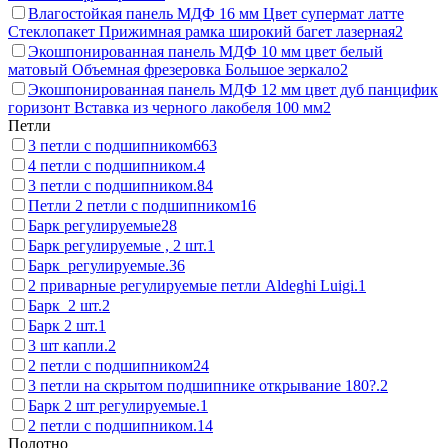
Влагостойкая панель МДФ 16 мм Цвет супермат латте
Стеклопакет Прижимная рамка широкий багет лазерная
2
Экошпонированная панель МДФ 10 мм цвет белый
матовый Объемная фрезеровка Большое зеркало
2
Экошпонированная панель МДФ 12 мм цвет дуб панцифик
горизонт Вставка из черного лакобеля 100 мм
2
Петли
3 петли с подшипником
663
4 петли с подшипником.
4
3 петли с подшипником.
84
Петли 2 петли с подшипником
16
Барк регулируемые
28
Барк регулируемые , 2 шт.
1
Барк регулируемые.
36
2 приварные регулируемые петли Aldeghi Luigi.
1
Барк 2 шт.
2
Барк 2 шт.
1
3 шт капли.
2
2 петли с подшипником
24
3 петли на скрытом подшипнике открывание 180?.
2
Барк 2 шт регулируемые.
1
2 петли с подшипником.
14
Полотно