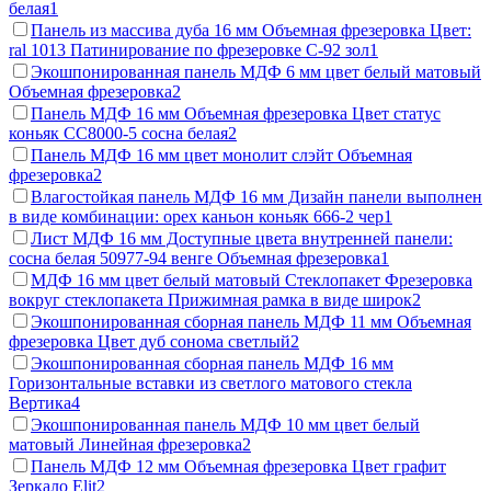
белая
1
Панель из массива дуба 16 мм Объемная фрезеровка Цвет:
ral 1013 Патинирование по фрезеровке С-92 зол
1
Экошпонированная панель МДФ 6 мм цвет белый матовый
Объемная фрезеровка
2
Панель МДФ 16 мм Объемная фрезеровка Цвет статус
коньяк СС8000-5 сосна белая
2
Панель МДФ 16 мм цвет монолит слэйт Объемная
фрезеровка
2
Влагостойкая панель МДФ 16 мм Дизайн панели выполнен
в виде комбинации: орех каньон коньяк 666-2 чер
1
Лист МДФ 16 мм Доступные цвета внутренней панели:
сосна белая 50977-94 венге Объемная фрезеровка
1
МДФ 16 мм цвет белый матовый Стеклопакет Фрезеровка
вокруг стеклопакета Прижимная рамка в виде широк
2
Экошпонированная сборная панель МДФ 11 мм Объемная
фрезеровка Цвет дуб сонома светлый
2
Экошпонированная сборная панель МДФ 16 мм
Горизонтальные вставки из светлого матового стекла
Вертика
4
Экошпонированная панель МДФ 10 мм цвет белый
матовый Линейная фрезеровка
2
Панель МДФ 12 мм Объемная фрезеровка Цвет графит
Зеркало Elit
2