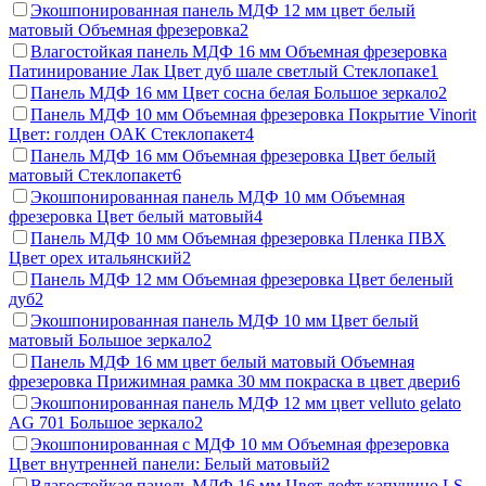
Экошпонированная панель МДФ 12 мм цвет белый
матовый Объемная фрезеровка
2
Влагостойкая панель МДФ 16 мм Объемная фрезеровка
Патинирование Лак Цвет дуб шале светлый Стеклопаке
1
Панель МДФ 16 мм Цвет сосна белая Большое зеркало
2
Панель МДФ 10 мм Объемная фрезеровка Покрытие Vinorit
Цвет: голден ОАК Стеклопакет
4
Панель МДФ 16 мм Объемная фрезеровка Цвет белый
матовый Стеклопакет
6
Экошпонированная панель МДФ 10 мм Объемная
фрезеровка Цвет белый матовый
4
Панель МДФ 10 мм Объемная фрезеровка Пленка ПВХ
Цвет орех итальянский
2
Панель МДФ 12 мм Объемная фрезеровка Цвет беленый
дуб
2
Экошпонированная панель МДФ 10 мм Цвет белый
матовый Большое зеркало
2
Панель МДФ 16 мм цвет белый матовый Объемная
фрезеровка Прижимная рамка 30 мм покраска в цвет двери
6
Экошпонированная панель МДФ 12 мм цвет velluto gelato
AG 701 Большое зеркало
2
Экошпонированная с МДФ 10 мм Объемная фрезеровка
Цвет внутренней панели: Белый матовый
2
Влагостойкая панель МДФ 16 мм Цвет лофт капучино LS