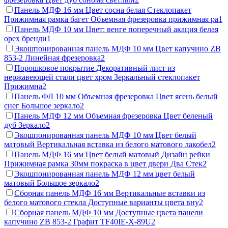
Панель МДФ 16 мм Цвет сосна белая Стеклопакет
Прижимная рамка багет Объемная фрезеровка прижимная ра
1
Панель МДФ 10 мм Цвет: венге поперечный акация белая
орех бренди
1
Экошпонированная панель МДФ 10 мм Цвет капучино ZB
853-2 Линейная фрезеровка
2
Порошковое покрытие Декоративный лист из
нержавеющей стали цвет хром Зеркальный стеклопакет
Прижимна
2
Панель ФЛ 10 мм Объемная фрезеровка Цвет ясень белый
снег Большое зеркало
2
Панель МДФ 12 мм Объемная фрезеровка Цвет беленый
дуб Зеркало
2
Экошпонированная панель МДФ 10 мм Цвет белый
матовый Вертикальная вставка из белого матового лакобел
2
Панель МДФ 16 мм Цвет белый матовый Дизайн рейки
Прижимная рамка 30мм покраска в цвет двери Два Стек
2
Экошпонированная панель МДФ 12 мм цвет белый
матовый Большое зеркало
2
Сборная панель МДФ 16 мм Вертикальные вставки из
белого матового стекла Доступные варианты цвета вну
2
Сборная панель МДФ 10 мм Доступные цвета панели
капучино ZB 853-2 Графит TF40IE-X-89U
2