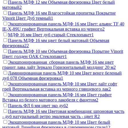
Панель МДФ 12 мм Объемная фрезеровка Цвет белый
матовый
2
Панель МДФ 16 мм Влагостойкая пропитка Покрытие
Vinorit Цвет Дуб темный
1
Экошпонированная панель МДФ 16 мм Цвет: альянс TF 40
IE-X-89U графит Вертикальная вставка из черного
2
МДФ 16 мм Цвет дуб старый Стеклопакет
1
Панель МДФ 16 мм цвет белый матовый Объемная
фрезеровка
22
Панель МДФ 10 мм Объемная фрезеровка Порытие Vinorit
Цвет: голден ОАК Стеклопакет
1
Экошпонированная сборная панель МДФ 16 мм цвет
гранит лава лайт Зеркало Горизонтальный молдинг 20 м
2
Ламинированная панель МДФ 10 мм Цвет венге беленый
дуб 078 Объемная фрезеровка
1
Экошпонированная панель МДФ 10 мм Цвет лайт софт
грей Вертикальная вставка из черного глянцевого лак
2
Экошпонированная панель МДФ 16 мм Цвет графит
Вставка из белого матового лакобеля с фацетом
2
Панель ФЛ 6 мм цвет эко дуб
2
Панель МДФ 16 мм Цветовая комбинация: шпоновая часть
- дуб натуральный ретро эмалевая часть - цвет R
2
Экошпонированная панель МДФ 10 мм Цвет белый
матовый Линейная фрезеровка в современном стиле
12