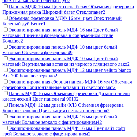
орех итальянский беленый дуб
2
Панель МДФ 16 мм Цвет сосна белая Объемная фрезеровка
Прижимная рамка Широкий багет Стеклопакет
2
Объемная фрезеровка МДФ 16 мм цвет Орех темный
Беленый дуб Венге
1
Экошпонированная панель МДФ 16 мм Цвет белый
матовый Линейная фрезеровка в современном стиле
Большое
2
Экошпонированная панель МДФ 10 мм цвет белый
матовый Объемная фрезеровка
49
Экошпонированная панель МДФ 10 мм Цвет белый
матовый Вертикальная вставка из черного глянцевого лако
2
Экошпонированная панель МДФ 12 мм цвет velluto bianco
AG 700 Большое зеркало
2
Экошпонированная сборная панель МДФ 16 мм Объемная
фрезеровка Горизонтальные вставки из светлого мат
2
Панель МДФ 16 мм Объемная фрезеровка Дизайн панели
классический Цвет панели ral 9010
2
Панель МДФ 12 мм дизайн ФЛЗ Объемная фрезеровка
Большое зеркало Цвет акация светлая поперечная
2
Экошпонированная панель МДФ 16 мм цвет белый
матовый Большое зеркало с фацетированием
42
Экошпонированная панель МДФ 16 мм Цвет лайт софт
грей Большое зеркало с фацетированием
2