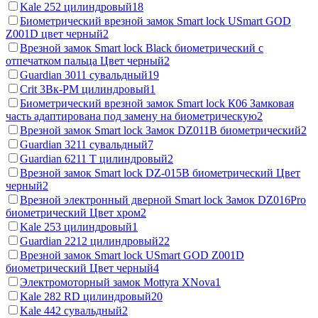
Kale 252 цилиндровый
18
Биометрический врезной замок Smart lock USmart GOD
Z001D цвет черный
2
Врезной замок Smart lock Black биометрический с
отпечатком пальца Цвет черный
2
Guardian 3011 сувальдный
19
Crit 3Вк-РМ цилиндровый
1
Биометрический врезной замок Smart lock К06 Замковая
часть адаптирована под замену на биометрическую
2
Врезной замок Smart lock Замок DZ011B биометрический
2
Guardian 3211 сувальдный
7
Guardian 6211 Т цилиндровый
2
Врезной замок Smart lock DZ-015B биометрический Цвет
черный
2
Врезной электронный дверной Smart lock Замок DZ016Pro
биометрический Цвет хром
2
Kale 253 цилиндровый
1
Guardian 2212 цилиндровый
22
Врезной замок Smart lock USmart GOD Z001D
биометрический Цвет черный
4
Электромоторный замок Mottyra XNova
1
Kale 282 RD цилиндровый
20
Kale 442 сувальдный
2