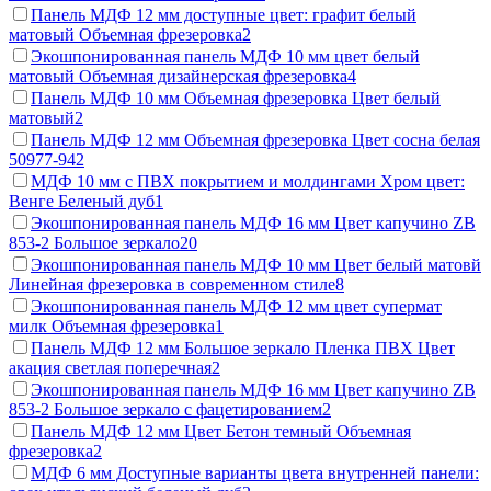
Панель МДФ 12 мм доступные цвет: графит белый
матовый Объемная фрезеровка
2
Экошпонированная панель МДФ 10 мм цвет белый
матовый Объемная дизайнерская фрезеровка
4
Панель МДФ 10 мм Объемная фрезеровка Цвет белый
матовый
2
Панель МДФ 12 мм Объемная фрезеровка Цвет сосна белая
50977-94
2
МДФ 10 мм с ПВХ покрытием и молдингами Хром цвет:
Венге Беленый дуб
1
Экошпонированная панель МДФ 16 мм Цвет капучино ZB
853-2 Большое зеркало
20
Экошпонированная панель МДФ 10 мм Цвет белый матовй
Линейная фрезеровка в современном стиле
8
Экошпонированная панель МДФ 12 мм цвет супермат
милк Объемная фрезеровка
1
Панель МДФ 12 мм Большое зеркало Пленка ПВХ Цвет
акация светлая поперечная
2
Экошпонированная панель МДФ 16 мм Цвет капучино ZB
853-2 Большое зеркало с фацетированием
2
Панель МДФ 12 мм Цвет Бетон темный Объемная
фрезеровка
2
МДФ 6 мм Доступные варианты цвета внутренней панели: