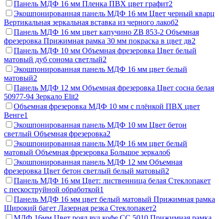
Панель МДФ 16 мм Пленка ПВХ цвет графит
2
Экошпонированная панель МДФ 16 мм Цвет черный кварц
Вертикальная зеркальная вставка из черного лакоб
2
Панель МДФ 16 мм цвет капучино ZB 853-2 Объемная
фрезеровка Прижимная рамка 30 мм покраска в цвет дв
2
Панель МДФ 10 мм Объемная фрезеровка Цвет белый
матовый дуб сонома светлый
2
Экошпонированная панель МДФ 16 мм цвет белый
матовый
2
Панель МДФ 12 мм Объемная фрезеровка Цвет сосна белая
50977-94 Зеркало Elit
2
Объемная фрезеровка МДФ 10 мм с плёнкой ПВХ цвет
Венге
1
Экошпонированная панель МДФ 10 мм Цвет бетон
светлый Объемная фрезеровка
2
Экошпонированная панель МДФ 16 мм цвет белый
матовый Объемная фрезеровка Большое зеркало
6
Экошпонированная панель МДФ 12 мм Объемная
фрезеровка Цвет бетон светлый белый матовый
2
Панель МДФ 16 мм Цвет: лиственница белая Стеклопакет
с пескоструйной обработкой
1
Панель МДФ 16 мм цвет белый матовый Прижимная рамка
Широкий багет Лазерная резка Стеклопакет
2
МДФ 16мм Цвет роял вуд кофе СС 5010 Прижимная рамка