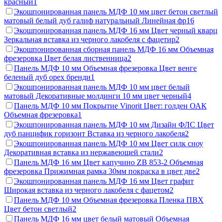
красный
1
Экошпонированная панель МДФ 10 мм цвет бетон светлый
матовый белый дуб галиф натуральный Линейная фр
16
Экошпонированная панель МДФ 16 мм Цвет черный кварц
Зеркальная вставка из черного лакобеля с фацетир
2
Экошпонированная сборная панель МДФ 16 мм Объемная
фрезеровка Цвет белая лиственница
2
Панель МДФ 10 мм Объемная фрезеровка Цвет венге
беленый дуб орех бренди
1
Экошпонированная панель МДФ 10 мм цвет белый
матовый Декоративные молдинги 10 мм цвет черный
4
Панель МДФ 10 мм Покрытие Vinorit Цвет: голден ОАК
Объемная фрезеровка
1
Экошпонированная панель МДФ 10 мм Дизайн ФЛС Цвет
дуб панцифик горизонт Вставка из черного лакобеля
2
Экошпонированная панель МДФ 10 мм Цвет силк сноу
Декоративная вставка из нержавеющей стали
2
Панель МДФ 16 мм Цвет капучино ZB 853-2 Объемная
фрезеровка Прижимная рамка 30мм покраска в цвет две
2
Экошпонированная панель МДФ 16 мм Цвет графит
Широкая вставка из черного лакобеля с фацетом
2
Панель МДФ 10 мм Объемная фрезеровка Пленка ПВХ
Цвет бетон светлый
2
Панель МДФ 16 мм цвет белый матовый Объемная