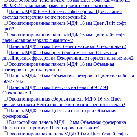
00 923-2 Прижимная рамка широкий багет лазерная
1
Панель МДФ 6 мм Объемная фрезеровка Цвет акация
светлая поперечная венге поперечный
2
Экошпонированная панель МДФ 16 мм Цвет Лайт софт
грей
2
Экошпонированная панель МДФ 16 мм Цвет лайт софт
грей Большое зеркало с фацетом
2
Панель МДФ 16 мм Цвет белый матовый Стеклопакет
2
Панель МДФ 10 мм цвет белый матовый Объемная
дизайнерская фрезеровка Декоративные горизонтальные мол
2
Экошпонированная панель МДФ 16 мм Объемная
фрезеровка Цвет капучино
2
Панель МДФ 10 мм Объемная фрезеровка Цвет сосна белая
50977-94
2
Панель МДФ 16 мм Цвет: сосна белая 50977-94
Стеклопакет
1
Экошпонированная сборная панель МДФ 16 мм Цвет:
белый матовый Вертикальные вставки из черного стекла
2
Панель МДФ 16 мм Цвет лайт софт грей Объемная
фрезеровка
2
Влагостойкая панель МДФ 12 мм Объемная фрезеровка
Цвет патина премиум Патинирование золото
2
Экошпонированая панель МДФ 10 мм Цвет белый софт
2