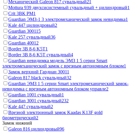
Механический Galeon 817 сувальдный
21
Mottura 939 двухсисистемный сувальдный + цилиндровый
1
Crit 3ВК РМ
1
Guardian ЭМЗ-1 3 электромеханический замок невидимка
1
Kale 447 цилиндровый
2
Guardian 3001
15
Kale 257 сувальдный
36
Guardian 4001
2
Border 3B 8-6 K5T
1
Border 3B 8-6 K5T сувальдный
4
Guardian невидимка модель ЭМЗ 1 5 серии Smart
электромеханический замок c врезным автономным блоком
1
Замок верхний Гардиан 3001
1
Galeon 817 black сувальдный
32
Guardian ЭМЗ 1 5 серии Smart электромеханический замок-
невидимка c врезным автономным блоком управле
2
Guardian 1001 сувальдный
1
Guardian 3001 сувальдный
232
Kale 447 сувальдный
2
Врезной электронный замок Kaadas K13F gold
биометрический
2
Замок нижний
Galeon 816 цилиндровый
96