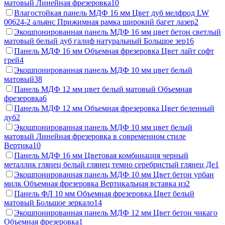
матовый Линейная фрезеровка
10
Влагостойкая панель МДФ 16 мм Цвет дуб мелфрод LW
00624-2 альянс Прижимная рамка широкий багет лазер
2
Экошпонированная панель МДФ 16 мм цвет бетон светлый
матовый белый дуб галиф натуральный Большое зер
16
Панель МДФ 16 мм Объемная фрезеровка Цвет лайт софт
грей
4
Экошпонированная панель МДФ 10 мм цвет белый
матовый
38
Панель МДФ 12 мм цвет белый матовый Объемная
фрезеровка
6
Панель МДФ 12 мм Объемная фрезеровка Цвет беленный
дуб
2
Экошпонированная панель МДФ 10 мм цвет белый
матовый Линейная фрезеровка в современном стиле
Вертика
10
Панель МДФ 16 мм Цветовая комбинация черный
металлик глянец белый глянец темно серебристый глянец Де
1
Экошпонированная панель МДФ 10 мм Цвет бетон урбан
милк Объемная фрезеровка Вертикальная вставка из
2
Панель ФЛ 10 мм Объемная фрезеровка Цвет белый
матовый Большое зеркало
14
Экошпонированная панель МДФ 12 мм Цвет бетон чикаго
Объемная фрезеровка
1