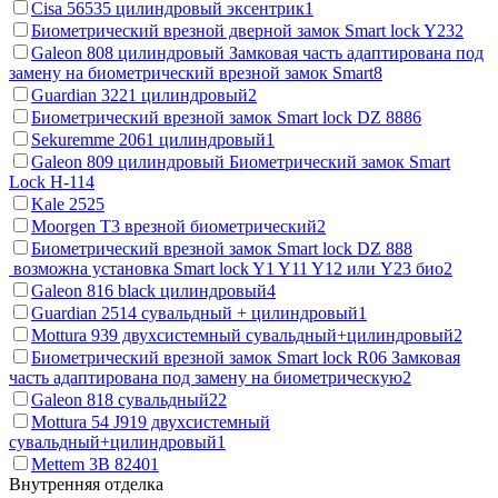
Cisa 56535 цилиндровый эксентрик
1
Биометрический врезной дверной замок Smart lock Y23
2
Galeon 808 цилиндровый Замковая часть адаптирована под
замену на биометрический врезной замок Smart
8
Guardian 3221 цилиндровый
2
Биометрический врезной замок Smart lock DZ 888
6
Sekuremme 2061 цилиндровый
1
Galeon 809 цилиндровый Биометрический замок Smart
Lock H-11
4
Kale 252
5
Moorgen T3 врезной биометрический
2
Биометрический врезной замок Smart lock DZ 888
возможна установка Smart lock Y1 Y11 Y12 или Y23 био
2
Galeon 816 black цилиндровый
4
Guardian 2514 сувальдный + цилиндровый
1
Mottura 939 двухсистемный сувальдный+цилиндровый
2
Биометрический врезной замок Smart lock R06 Замковая
часть адаптирована под замену на биометрическую
2
Galeon 818 сувальдный
22
Mottura 54 J919 двухсистемный
сувальдный+цилиндровый
1
Mettem 3В 8240
1
Внутренняя отделка