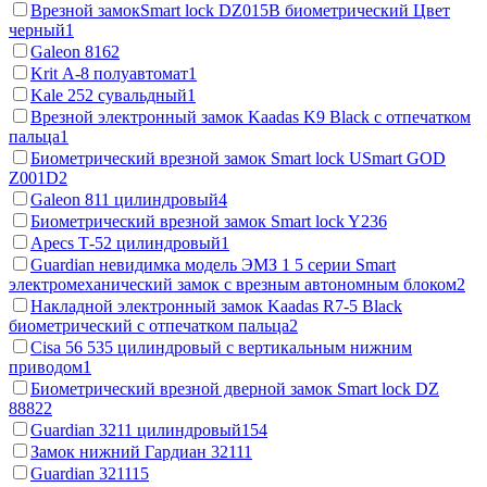
Врезной замокSmart lock DZ015B биометрический Цвет
черный
1
Galeon 816
2
Krit А-8 полуавтомат
1
Kale 252 сувальдный
1
Врезной электронный замок Kaadas K9 Black с отпечатком
пальца
1
Биометрический врезной замок Smart lock USmart GOD
Z001D
2
Galeon 811 цилиндровый
4
Биометрический врезной замок Smart lock Y23
6
Apecs Т-52 цилиндровый
1
Guardian невидимка модель ЭМЗ 1 5 серии Smart
электромеханический замок c врезным автономным блоком
2
Накладной электронный замок Kaadas R7-5 Black
биометрический с отпечатком пальца
2
Cisa 56 535 цилиндровый с вертикальным нижним
приводом
1
Биометрический врезной дверной замок Smart lock DZ
888
22
Guardian 3211 цилиндровый
154
Замок нижний Гардиан 3211
1
Guardian 3211
15