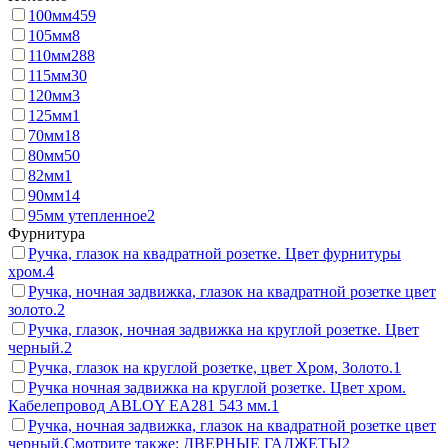
100мм
459
105мм
8
110мм
288
115мм
30
120мм
3
125мм
1
70мм
18
80мм
50
82мм
1
90мм
14
95мм утепленное
2
Фурнитура
Ручка, глазок на квадратной розетке. Цвет фурнитуры
хром.
4
Ручка, ночная задвижка, глазок на квадратной розетке цвет
золото.
2
Ручка, глазок, ночная задвижка на круглой розетке. Цвет
черный.
2
Ручка, глазок на круглой розетке, цвет Хром, Золото.
1
Ручка ночная задвижка на круглой розетке. Цвет хром.
Кабелепровод ABLOY EA281 543 мм.
1
Ручка, ночная задвижка, глазок на квадратной розетке цвет
черный.Смотрите также: ДВЕРНЫЕ ГАДЖЕТЫ
2