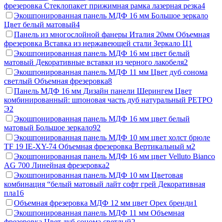
фрезеровка Стеклопакет прижимная рамка лазерная резка
4
Экошпонированная панель МДФ 16 мм Большое зеркало
Цвет белый матовый
4
Панель из многослойной фанеры Италия 20мм Объемная
фрезеровка Вставка из нержавеющей стали Зеркало Ц
1
Экошпонированная панель МДФ 16 мм цвет белый
матовый Декоративные вставки из черного лакобеля
2
Экошпонированная панель МДФ 11 мм Цвет дуб сонома
светлый Объемная фрезеровка
8
Панель МДФ 16 мм Дизайн панели Шерингем Цвет
комбинированный: шпоновая часть дуб натуральный РЕТРО
Э
2
Экошпонированная панель МДФ 16 мм цвет белый
матовый Большое зеркало
92
Экошпонированная панель МДФ 10 мм цвет холст брюле
TF 19 IE-XY-74 Объемная фрезеровка Вертикальный м
2
Экошпонированная панель МДФ 16 мм цвет Velluto Bianco
AG 700 Линейная фрезеровка
2
Экошпонированная панель МДФ 10 мм Цветовая
комбинация “белый матовый лайт софт грей Декоративная
пла
16
Объемная фрезеровка МДФ 12 мм цвет Орех бренди
1
Экошпонированная панель МДФ 11 мм Объемная
фрезеровка Цвет дуб сонома светлый
2