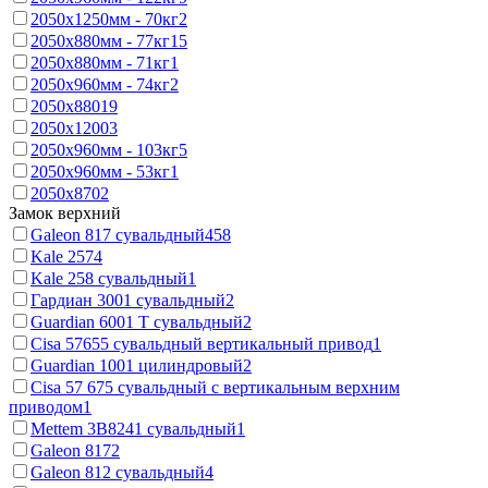
2050x1250мм - 70кг
2
2050x880мм - 77кг
15
2050x880мм - 71кг
1
2050x960мм - 74кг
2
2050х880
19
2050x1200
3
2050x960мм - 103кг
5
2050x960мм - 53кг
1
2050х870
2
Замок верхний
Galeon 817 сувальдный
458
Kale 257
4
Kale 258 сувальдный
1
Гардиан 3001 сувальдный
2
Guardian 6001 Т сувальдный
2
Cisa 57655 сувальдный вертикальный привод
1
Guardian 1001 цилиндровый
2
Cisa 57 675 сувальдный с вертикальным верхним
приводом
1
Mettem 3В8241 сувальдный
1
Galeon 817
2
Galeon 812 сувальдный
4