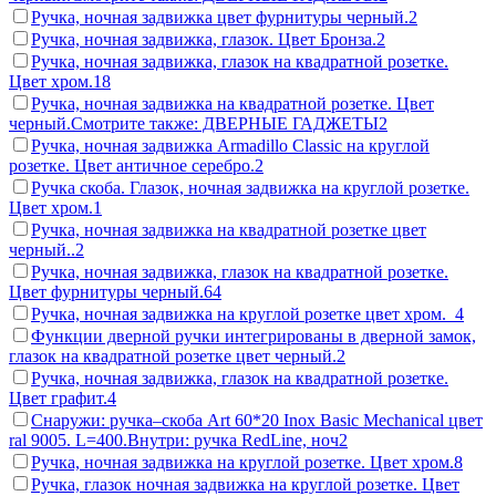
Ручка, ночная задвижка цвет фурнитуры черный.
2
Ручка, ночная задвижка, глазок. Цвет Бронза.
2
Ручка, ночная задвижка, глазок на квадратной розетке.
Цвет хром.
18
Ручка, ночная задвижка на квадратной розетке. Цвет
черный.Смотрите также: ДВЕРНЫЕ ГАДЖЕТЫ
2
Ручка, ночная задвижка Armadillo Classic на круглой
розетке. Цвет античное серебро.
2
Ручка скоба. Глазок, ночная задвижка на круглой розетке.
Цвет хром.
1
Ручка, ночная задвижка на квадратной розетке цвет
черный..
2
Ручка, ночная задвижка, глазок на квадратной розетке.
Цвет фурнитуры черный.
64
Ручка, ночная задвижка на круглой розетке цвет хром.
4
Функции дверной ручки интегрированы в дверной замок,
глазок на квадратной розетке цвет черный.
2
Ручка, ночная задвижка, глазок на квадратной розетке.
Цвет графит.
4
Снаружи: ручка–скоба Art 60*20 Inox Basic Mechanical цвет
ral 9005. L=400.Внутри: ручка RedLine, ноч
2
Ручка, ночная задвижка на круглой розетке. Цвет хром.
8
Ручка, глазок ночная задвижка на круглой розетке. Цвет