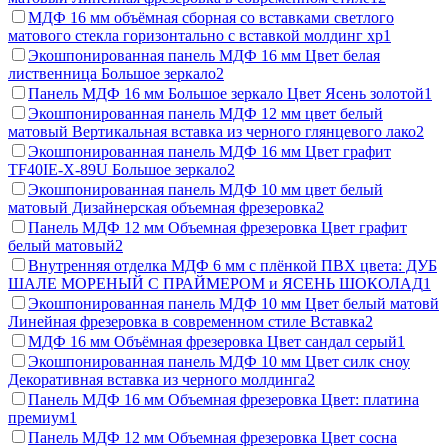
МДФ 16 мм объёмная сборная со вставками светлого
матового стекла горизонтально с вставкой молдинг хр
1
Экошпонированная панель МДФ 16 мм Цвет белая
лиственница Большое зеркало
2
Панель МДФ 16 мм Большое зеркало Цвет Ясень золотой
1
Экошпонированная панель МДФ 12 мм цвет белый
матовый Вертикальная вставка из черного глянцевого лако
2
Экошпонированная панель МДФ 16 мм Цвет графит
TF40IE-X-89U Большое зеркало
2
Экошпонированная панель МДФ 10 мм цвет белый
матовый Дизайнерская объемная фрезеровка
2
Панель МДФ 12 мм Объемная фрезеровка Цвет графит
белый матовый
2
Внутренняя отделка МДФ 6 мм с плёнкой ПВХ цвета: ДУБ
ШАЛЕ МОРЕНЫЙ С ПРАЙМЕРОМ и ЯСЕНЬ ШОКОЛАД
1
Экошпонированная панель МДФ 10 мм Цвет белый матовй
Линейная фрезеровка в современном стиле Вставка
2
МДФ 16 мм Объёмная фрезеровка Цвет сандал серый
1
Экошпонированная панель МДФ 10 мм Цвет силк сноу
Декоративная вставка из черного молдинга
2
Панель МДФ 16 мм Объемная фрезеровка Цвет: платина
премиум
1
Панель МДФ 12 мм Объемная фрезеровка Цвет сосна