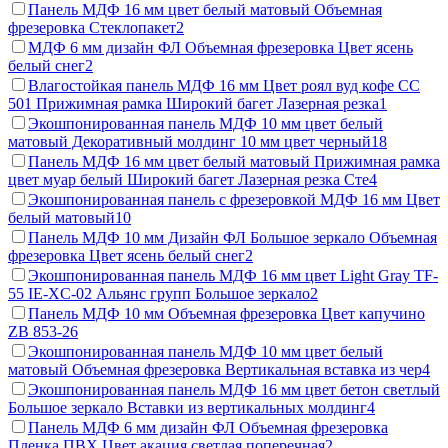
Панель МДФ 16 мм цвет белый матовый Объемная
фрезеровка Стеклопакет
2
МДФ 6 мм дизайн ФЛ Объемная фрезеровка Цвет ясень
белый снег
2
Влагостойкая панель МДФ 16 мм Цвет роял вуд кофе СС
501 Прижимная рамка Широкий багет Лазерная резка
1
Экошпонированная панель МДФ 10 мм цвет белый
матовый Декоративный молдинг 10 мм цвет черный
18
Панель МДФ 16 мм цвет белый матовый Прижимная рамка
цвет муар белый Широкий багет Лазерная резка Сте
4
Экошпонированная панель с фрезеровкой МДФ 16 мм Цвет
белый матовый
10
Панель МДФ 10 мм Дизайн ФЛ Большое зеркало Объемная
фрезеровка Цвет ясень белый снег
2
Экошпонированная панель МДФ 16 мм цвет Light Gray TF-
55 IE-XC-02 Альянс групп Большое зеркало
2
Панель МДФ 10 мм Объемная фрезеровка Цвет капучино
ZB 853-2
6
Экошпонированная панель МДФ 10 мм цвет белый
матовый Объемная фрезеровка Вертикальная вставка из чер
4
Экошпонированная панель МДФ 16 мм цвет бетон светлый
Большое зеркало Вставки из вертикальных молдинг
4
Панель МДФ 6 мм дизайн ФЛ Объемная фрезеровка
Пленка ПВХ Цвет акация светлая поперечная
2