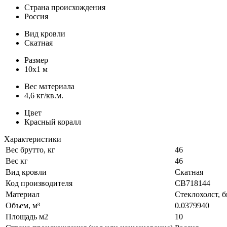
Страна происхождения
Россия
Вид кровли
Скатная
Размер
10х1 м
Вес материала
4,6 кг/кв.м.
Цвет
Красный коралл
Характеристики
Вес брутто, кг
46
Вес кг
46
Вид кровли
Скатная
Код производителя
CB718144
Материал
Стеклохолст, б
Объем, м³
0.0379940
Площадь м2
10