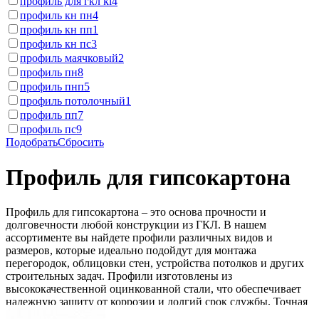
профиль для гкл kl
4
профиль кн пн
4
профиль кн пп
1
профиль кн пс
3
профиль маячковый
2
профиль пн
8
профиль пнп
5
профиль потолочный
1
профиль пп
7
профиль пс
9
Подобрать
Сбросить
Профиль для гипсокартона
Профиль для гипсокартона – это основа прочности и
долговечности любой конструкции из ГКЛ. В нашем
ассортименте вы найдете профили различных видов и
размеров, которые идеально подойдут для монтажа
перегородок, облицовки стен, устройства потолков и других
строительных задач. Профили изготовлены из
высококачественной оцинкованной стали, что обеспечивает
надежную защиту от коррозии и долгий срок службы. Точная
геометрия и жесткость конструкции гарантируют простоту