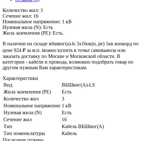
Количество жил: 3
Сечение жил: 16
Номинальное напряжение: 1 кВ
Нулевая жила (N): Есть
Жила заземления (PE): Есть.
В наличии на складе вбшвнг(a)-ls 3х16ок(n, pe) 1кв конкорд по
цене 924 ₽ за м.п. можно купить в точке самовывоза или
заказать доставку по Москве и Московской области. В
категории - кабели и провода, возможно подобрать товар по
другим нужным Вам характеристикам.
Характеристики
Вид
ВБШвнг(A)-LS
Жила заземления (PE)
Есть
Количество жил
3
Номинальное напряжение
1 кВ
Нулевая жила (N)
Есть
Сечение жил
16
Тип
Кабель ВБШвнг(A)
Тип номенклатуры
Кабель
Последние отзывы