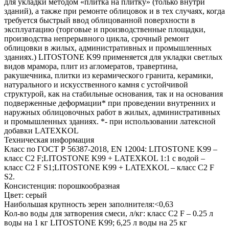
для укладки методом «плитка на плитку» (только внутри
зданий), а также при ремонте облицовок и в тех случаях, когда
требуется быстрый ввод облицованной поверхности в
эксплуатацию (торговые и производственные площадки,
производства непрерывного цикла, срочный ремонт
облицовки в жилых, административных и промышленных
зданиях.) LITOSTONE K99 применяется для укладки светлых
видов мрамора, плит из агломератов, травертина,
ракушечника, плитки из керамического гранита, керамики,
натурального и искусственного камня с устойчивой
структурой, как на стабильные основания, так и на основания
подверженные деформации* при проведении внутренних и
наружных облицовочных работ в жилых, административных
и промышленных зданиях. *- при использовании латексной
добавки LATEXKOL
Техническая информация
Класс по ГОСТ Р 56387-2018, EN 12004: LITOSTONE K99 –
класс C2 F;LITOSTONE K99 + LATEXKOL 1:1 с водой –
класс C2 F S1;LITOSTONE K99 + LATEXKOL – класс C2 F
S2.
Консистенция: порошкообразная
Цвет: серый
Наибольшая крупность зерен заполнителя:<0,63
Кол-во воды для затворения смеси, л/кг: класс C2 F – 0.25 л
воды на 1 кг LITOSTONE K99; 6,25 л воды на 25 кг