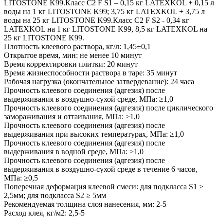
LITOSTONE K99.Класс C2 F S1 – 0,15 кг LATEXKOL + 0,15 л
воды на 1 кг LITOSTONE K99; 3,75 кг LATEXKOL + 3,75 л
воды на 25 кг LITOSTONE K99.Класс C2 F S2 - 0,34 кг
LATEXKOL на 1 кг LITOSTONE K99, 8,5 кг LATEXKOL на
25 кг LITOSTONE K99.
Плотность клеевого раствора, кг/л: 1,45±0,1
Открытое время, мин: не менее 10 минут
Время корректировки плитки: 20 минут
Время жизнеспособности раствора в таре: 35 минут
Рабочая нагрузка (окончательное затвердевание): 24 часа
Прочность клеевого соединения (адгезия) после
выдерживания в воздушно-сухой среде, МПа: ≥1,0
Прочность клеевого соединения (адгезия) после циклического
замораживания и оттаивания, МПа: ≥1,0
Прочность клеевого соединения (адгезия) после
выдерживания при высоких температурах, МПа: ≥1,0
Прочность клеевого соединения (адгезия) после
выдерживания в водной среде, МПа: ≥1,0
Прочность клеевого соединения (адгезия) после
выдерживания в воздушно-сухой среде в течение 6 часов,
МПа: ≥0,5
Поперечная деформация клеевой смеси: для подкласса S1 ≥
2,5мм; для подкласса S2 ≥ 5мм
Рекомендуемая толщина слоя нанесения, мм: 2-5
Расход клея, кг/м2: 2,5-5